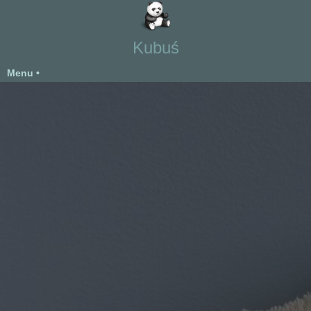
Kubuś
Menu •