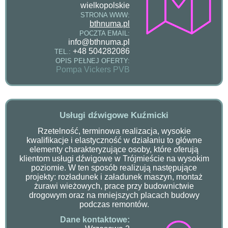
wielkopolskie
STRONA WWW:
bthnuma.pl
POCZTA EMAIL:
info@bthnuma.pl
+48 504282086
TEL.:
OPIS PEŁNEJ OFERTY:
Pompa Vickers PVB
Usługi dźwigowe Kuźmicki
Rzetelność, terminowa realizacja, wysokie
kwalifikacje i elastyczność w działaniu to główne
elementy charakteryzujące osoby, które oferują
klientom usługi dźwigowe w Trójmieście na wysokim
poziomie. W ten sposób realizują następujące
projekty: rozładunek i załadunek maszyn, montaż
żurawi wieżowych, prace przy budownictwie
drogowym oraz na mniejszych placach budowy
podczas remontów.
Dane kontaktowe: