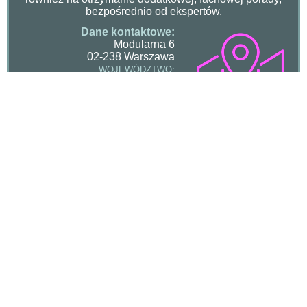
bezpośrednio od ekspertów.
Dane kontaktowe:
Modularna 6
02-238 Warszawa
WOJEWÓDZTWO:
mazowieckie
STRONA WWW:
lechar.com.pl
POCZTA EMAIL:
info@lechar.com.pl
+48 22 868 67 90
TEL.:
OPIS PEŁNEJ OFERTY:
Wężyki do wody
Globex
Ze względu na wyjątkowy asortyment, rzetelne
doradztwo oraz kompleksowe wsparcie techniczne,
firma Globex zyskała zaufanie klientów jako
profesjonalna Hurtownia Artykułów Złącznych, gdzie
można znaleźć jakościowe produkty w atrakcyjnych