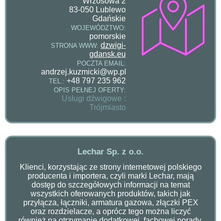
Wrzosowa 2
83-050 Lublewo
Gdańskie
WOJEWÓDZTWO:
pomorskie
dzwigi-
STRONA WWW:
gdansk.eu
POCZTA EMAIL:
andrzej.kuzmicki@wp.pl
+48 797 235 962
TEL.:
OPIS PEŁNEJ OFERTY:
Usługi dźwigowe :
Trójmiasto
Lechar Sp. z o.o.
Klienci, korzystając ze strony internetowej polskiego
producenta i importera, czyli marki Lechar, mają
dostęp do szczegółowych informacji na temat
wszystkich oferowanych produktów, takich jak
przyłącza, łączniki, armatura gazowa, złączki PEX
oraz rozdzielacze, a oprócz tego można liczyć
również na otrzymanie dodatkowej, fachowej porady,