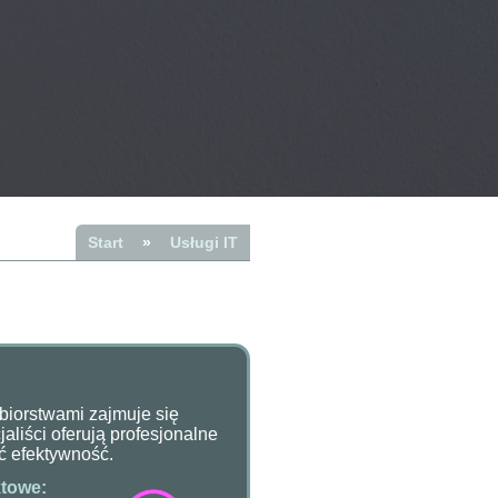
Start
»
Usługi IT
biorstwami zajmuje się
liści oferują profesjonalne
ć efektywność.
towe: