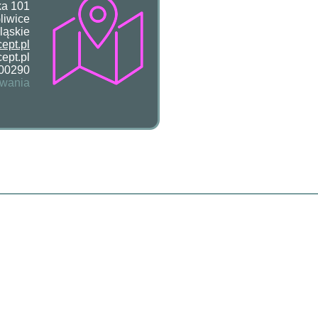
ka 101
liwice
ląskie
ept.pl
ept.pl
00290
owania