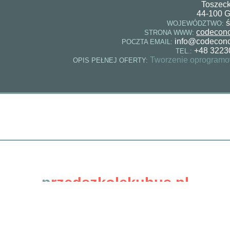
Toszec
44-100 G
ś
WOJEWÓDZTWO:
codeconc
STRONA WWW:
info@codeconc
POCZTA EMAIL:
+48 3223
TEL.:
Tworzenie oprogram
OPIS PEŁNEJ OFERTY:
p
rzedszkolekubus.pl
© 2026