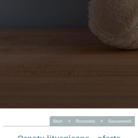
Start
»
Rozmaite
»
Sacramenti