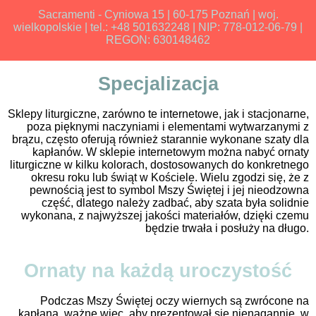
Sacramenti - Cyniowa 15 | 60-175 Poznań | woj.
wielkopolskie | tel.: +48 501632248 | NIP: 778-012-06-79 |
REGON: 630148462
Specjalizacja
Sklepy liturgiczne, zarówno te internetowe, jak i stacjonarne,
poza pięknymi naczyniami i elementami wytwarzanymi z
brązu, często oferują również starannie wykonane szaty dla
kapłanów. W sklepie internetowym można nabyć ornaty
liturgiczne w kilku kolorach, dostosowanych do konkretnego
okresu roku lub świąt w Kościele. Wielu zgodzi się, że z
pewnością jest to symbol Mszy Świętej i jej nieodzowna
część, dlatego należy zadbać, aby szata była solidnie
wykonana, z najwyższej jakości materiałów, dzięki czemu
będzie trwała i posłuży na długo.
Ornaty na każdą uroczystość
Podczas Mszy Świętej oczy wiernych są zwrócone na
kapłana, ważne więc, aby prezentował się nienagannie, w