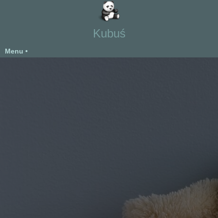
Kubuś
Menu •