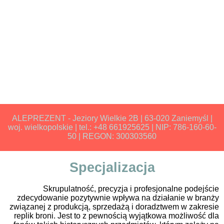
ALEPREZENT - Jeziory Wielkie 2B | 63-020 Zaniemyśl |
woj. wielkopolskie | tel.: +48 661925625 | NIP: 786-160-60-
50 | REGON: 300303560
Specjalizacja
Skrupulatność, precyzja i profesjonalne podejście
zdecydowanie pozytywnie wpływa na działanie w branży
związanej z produkcją, sprzedażą i doradztwem w zakresie
replik broni. Jest to z pewnością wyjątkowa możliwość dla