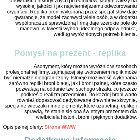
fanów takich historycznych przedmiotów, którym zależy na
wysokiej jakości i jak najwierniejszemu odwzorowaniu
oryginału. Replika broni wykonana przez specjalistów daje
gwarancję, że model zachwyci wiele osób, a w dodatku
współpraca ze sprawdzoną firmą daje szerokie pole do
manewru w kwestii wyboru idealnego odpowiednika,
według wyróżnionych potrzeb klienta.
Pomysł na prezent - replika
Asortyment, który można wyróżnić w zasobach
profesjonalnej firmy, zajmującej się tworzeniem replik może
być niemalże nieograniczony. Istnieje możliwość wykonania
zarówno repliki broni białej, jak i broni palnej, które często
pozwalają na oddanie tzw. suchego strzału, co jeszcze
podkreśla realizm przedmiotu. Do każdej broni warto
również dopasować dedykowane drewniane skrzynie,
specjalne wieszaki i inne elementy, które uzupełnią replikę i
sprawią, że stanie się ona świetnym prezentem dla
wielbiciela historii, broni i pięknych dodatków.
Opis pełnej oferty:
Strona WWW