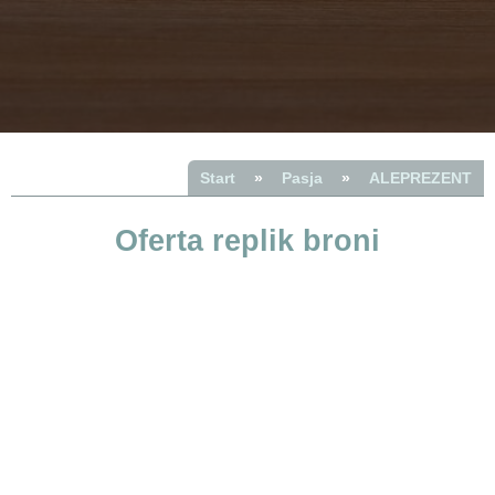
Start
»
Pasja
»
ALEPREZENT
Oferta replik broni