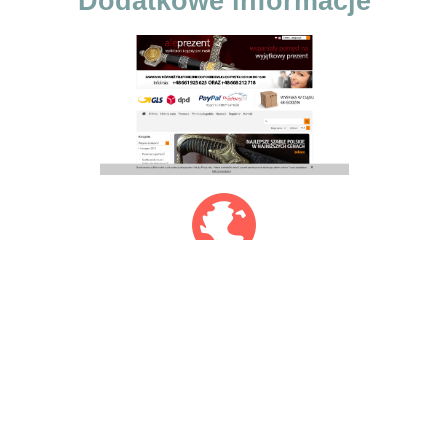
Dodatkowe informacje
aleprezent.com.pl
pytania@aleprezent.com.pl