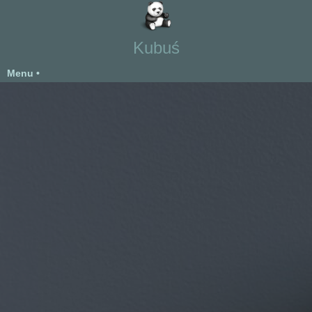
Kubuś
Menu •