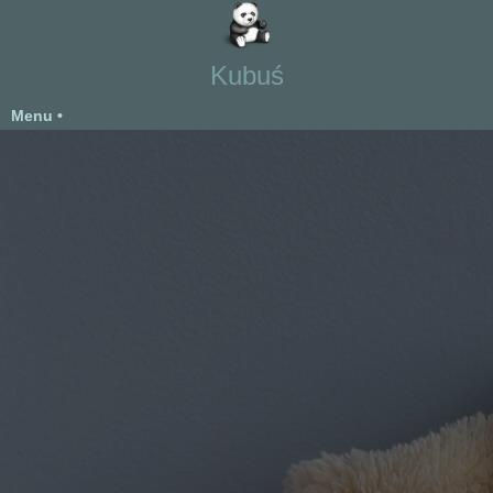
Kubuś
Menu •