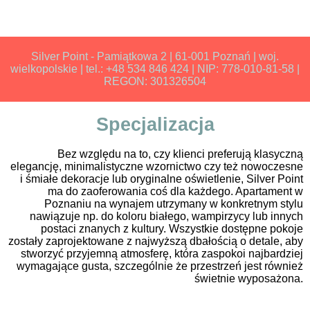
Silver Point - Pamiątkowa 2 | 61-001 Poznań | woj.
wielkopolskie | tel.: +48 534 846 424 | NIP: 778-010-81-58 |
REGON: 301326504
Specjalizacja
Bez względu na to, czy klienci preferują klasyczną
elegancję, minimalistyczne wzornictwo czy też nowoczesne
i śmiałe dekoracje lub oryginalne oświetlenie, Silver Point
ma do zaoferowania coś dla każdego. Apartament w
Poznaniu na wynajem utrzymany w konkretnym stylu
nawiązuje np. do koloru białego, wampirzycy lub innych
postaci znanych z kultury. Wszystkie dostępne pokoje
zostały zaprojektowane z najwyższą dbałością o detale, aby
stworzyć przyjemną atmosferę, która zaspokoi najbardziej
wymagające gusta, szczególnie że przestrzeń jest również
świetnie wyposażona.